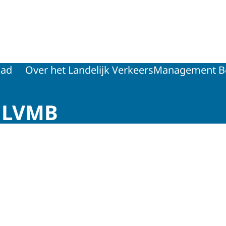
agement Beraad
aad
Over het Landelijk VerkeersManagement B
 LVMB