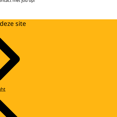
ontact met jou op!
deze site
ght