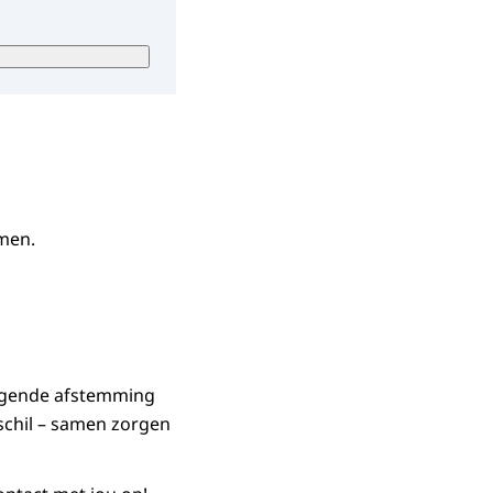
g wordt door onze
den gedeeld en
ls u geen
j uw vraag
omen.
 opent in nieuw
ijgende afstemming
rschil – samen zorgen