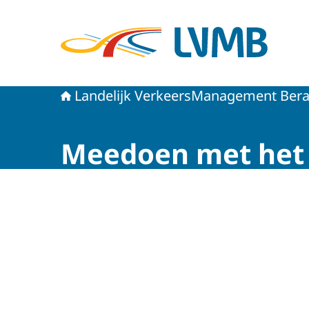
Naar de homepage van Landelijk VerkeersMan
Landelijk VerkeersManagement Ber
Meedoen met het
Beeld: © RWS