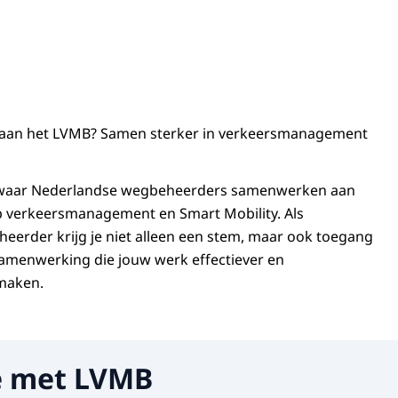
an het LVMB? Samen sterker in verkeersmanagement
k waar Nederlandse wegbeheerders samenwerken aan
p verkeersmanagement en Smart Mobility. Als
erder krijg je niet alleen een stem, maar ook toegang
 samenwerking die jouw werk effectiever en
maken.
 met LVMB
len a.u.b.