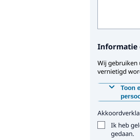
Informatie
Wij gebruiken
vernietigd wor
Toon e
perso
Waaro
Akkoordverkla
Wij gebru
Ik heb ge
kunnen n
gedaan.
Op we