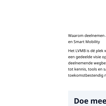
Waarom deelnemen a
en Smart Mobility
Het LVMB is dé ple
een gedeelde visie o
deelnemende wegbehe
tot kennis, tools en
toekomstbestendig 
Doe mee
Hier niets invul