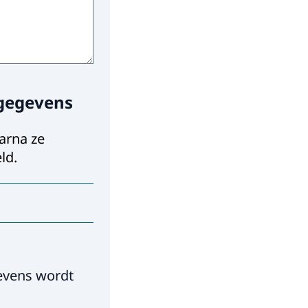
sgegevens
arna ze
ld.
met u op te
evens wordt
erkt?