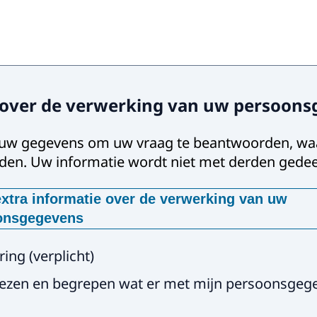
 over de verwerking van uw persoon
 uw gegevens om uw vraag te beantwoorden, wa
den. Uw informatie wordt niet met derden gedee
xtra informatie over de verwerking van uw
onsgegevens
m worden deze gegevens gevraagd?
ring
(
verplicht
)
iken uw gegevens alleen, met uw toestemming om contact 
lezen en begrepen wat er met mijn persoonsgeg
emen.
lke manier worden uw gegevens verw