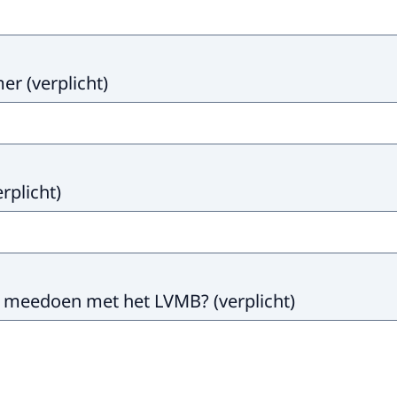
mer
(
verplicht
)
erplicht
)
u meedoen met het LVMB?
(
verplicht
)