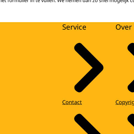
het formulier in te vullen. We nemen dan zo snel mogelijk c
Service
Over 
Contact
Copyri