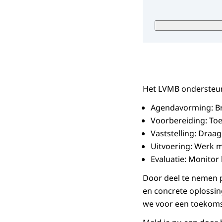
Wij gebru
eigen me
niet opge
Hoela
Als u dee
Het LVMB ondersteunt
deelnemer
Agendavorming: Br
hebben b
Voorbereiding: Toet
Wat zi
Vaststelling: Draag
Uitvoering: Werk 
Meer info
Evaluatie: Monitor
tabblad)
.
Door deel te nemen p
en concrete oplossin
we voor een toekom