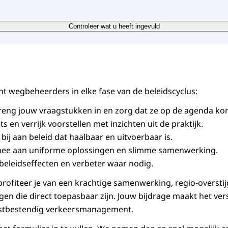
iken uw gegevens om uw vraag te beantwoorden. Uw vraa
Controleer wat u heeft ingevuld
dewerkers beantwoord. Uw gegevens worden niet met der
slagen.
ng bewaren wij uw gegevens?
lnemer aan het LVMB bent worden uw gegevens bewaard. A
 wegbeheerders in elke fase van de beleidscyclus:
 aan het LVMB bent verwijderen wij uw gegevens zodra wi
eng jouw vraagstukken in en zorg dat ze op de agenda k
eantwoord.
s en verrijk voorstellen met inzichten uit de praktijk.
jn uw rechten?
 bij aan beleid dat haalbaar en uitvoerbaar is.
mee aan uniforme oplossingen en slimme samenwerking.
rmatie over uw rechten vindt u op de pagina
'Privacy' (link
 beleidseffecten en verbeter waar nodig.
rofiteer je van een krachtige samenwerking, regio-overst
gen die direct toepasbaar zijn. Jouw bijdrage maakt het ve
stbestendig verkeersmanagement.