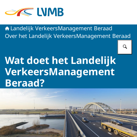
Naar de homepage van Landelijk VerkeersManagement 
Landelijk VerkeersManagement Beraad
Over het Landelijk VerkeersManagement Beraad
Vu
Wat doet het Landelijk
VerkeersManagement
Beraad?
Beeld: © RWS